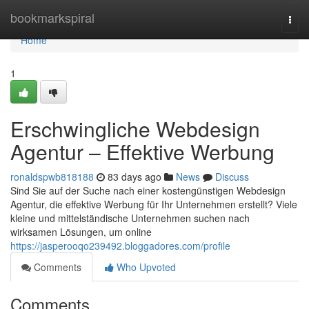
Home
bookmarkspiral
Togg
navi
Home
1
Erschwingliche Webdesign
Agentur – Effektive Werbung
ronaldspwb818188
83 days ago
News
Discuss
Sind Sie auf der Suche nach einer kostengünstigen Webdesign
Agentur, die effektive Werbung für Ihr Unternehmen erstellt? Viele
kleine und mittelständische Unternehmen suchen nach
wirksamen Lösungen, um online
https://jasperooqo239492.bloggadores.com/profile
Comments
Who Upvoted
Comments