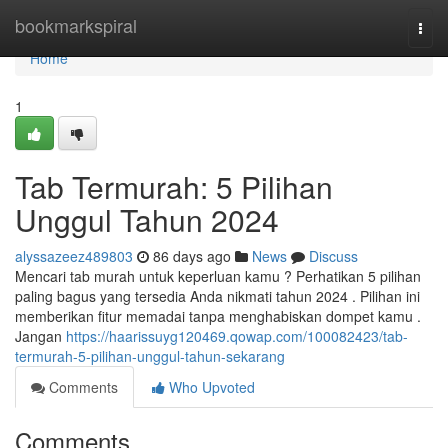
Home
bookmarkspiral
Togg
navi
Home
1
Tab Termurah: 5 Pilihan
Unggul Tahun 2024
alyssazeez489803
86 days ago
News
Discuss
Mencari tab murah untuk keperluan kamu ? Perhatikan 5 pilihan
paling bagus yang tersedia Anda nikmati tahun 2024 . Pilihan ini
memberikan fitur memadai tanpa menghabiskan dompet kamu .
Jangan
https://haarissuyg120469.qowap.com/100082423/tab-
termurah-5-pilihan-unggul-tahun-sekarang
Comments
Who Upvoted
Comments