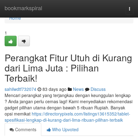
Home
bookmarkspiral
Togg
navi
Home
1
Perangkat Fitur Utuh di Kurang
dari Lima Juta : Pilihan
Terbaik!
sahilwdtf732074
83 days ago
News
Discuss
Mencari perangkat yang terjangkau dengan keunggulan lengkap
? Anda jangan perlu cemas lagi! Kami menyediakan rekomendasi
gadget pilihan utama dengan bawah 5 ribuan Rupiah. Banyak
opsi memikat
https://directorypixels.com/listings13615352/tablet-
spesifikasi-lengkap-di-kurang-dari-lima-ribuan-pilihan-terbaik
Comments
Who Upvoted