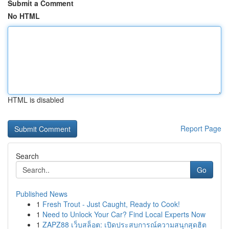
Submit a Comment
No HTML
HTML is disabled
Report Page
Search
Go
Published News
1
Fresh Trout - Just Caught, Ready to Cook!
1
Need to Unlock Your Car? Find Local Experts Now
1
ZAPZ88 เว็บสล็อต: เปิดประสบการณ์ความสนุกสุดฮิต