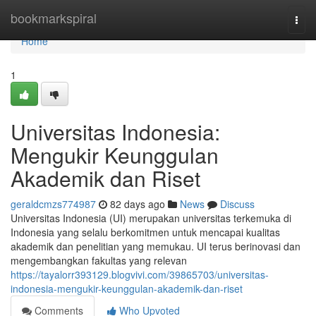
Home
bookmarkspiral
Togg
navi
Home
1
Universitas Indonesia:
Mengukir Keunggulan
Akademik dan Riset
geraldcmzs774987
82 days ago
News
Discuss
Universitas Indonesia (UI) merupakan universitas terkemuka di
Indonesia yang selalu berkomitmen untuk mencapai kualitas
akademik dan penelitian yang memukau. UI terus berinovasi dan
mengembangkan fakultas yang relevan
https://tayalorr393129.blogvivi.com/39865703/universitas-
indonesia-mengukir-keunggulan-akademik-dan-riset
Comments
Who Upvoted