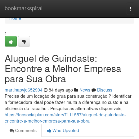
Home
bookmarkspiral
Togg
navi
Home
1
Aluguel de Guindaste:
Encontre a Melhor Empresa
para Sua Obra
martinapvje652904
84 days ago
News
Discuss
Precisa de um locação de grua para sua construção ? Identificar
a fornecedora ideal pode fazer muita a diferença no custo e na
eficiência do trabalho . Pesquise as alternativas disponíveis,
https://topsocialplan.com/story7111557/aluguel-de-guindaste-
encontre-a-melhor-empresa-para-sua-obra
Comments
Who Upvoted