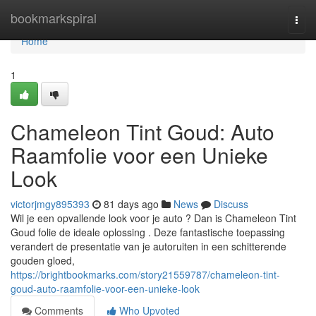
Home
bookmarkspiral
Togg
navi
Home
1
Chameleon Tint Goud: Auto
Raamfolie voor een Unieke
Look
victorjmgy895393
81 days ago
News
Discuss
Wil je een opvallende look voor je auto ? Dan is Chameleon Tint
Goud folie de ideale oplossing . Deze fantastische toepassing
verandert de presentatie van je autoruiten in een schitterende
gouden gloed,
https://brightbookmarks.com/story21559787/chameleon-tint-
goud-auto-raamfolie-voor-een-unieke-look
Comments
Who Upvoted