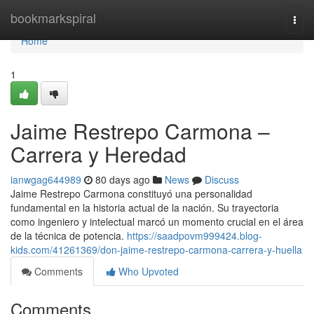
Home
bookmarkspiral
Togg
navi
Home
1
Jaime Restrepo Carmona –
Carrera y Heredad
ianwgag644989
80 days ago
News
Discuss
Jaime Restrepo Carmona constituyó una personalidad
fundamental en la historia actual de la nación. Su trayectoria
como ingeniero y intelectual marcó un momento crucial en el área
de la técnica de potencia.
https://saadpovm999424.blog-
kids.com/41261369/don-jaime-restrepo-carmona-carrera-y-huella
Comments
Who Upvoted
Comments