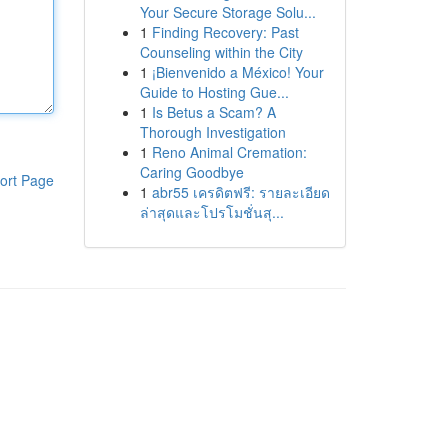
Your Secure Storage Solu...
1
Finding Recovery: Past
Counseling within the City
1
¡Bienvenido a México! Your
Guide to Hosting Gue...
1
Is Betus a Scam? A
Thorough Investigation
1
Reno Animal Cremation:
Caring Goodbye
ort Page
1
abr55 เครดิตฟรี: รายละเอียด
ล่าสุดและโปรโมชั่นสุ...