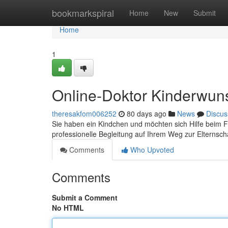
Home
bookmarkspiral
Home
New
Submit
Home
1
Online-Doktor Kinderwun
theresakfom006252
80 days ago
News
Discus
Sie haben ein Kindchen und möchten sich Hilfe beim F
professionelle Begleitung auf Ihrem Weg zur Elternsc
Comments
Who Upvoted
Comments
Submit a Comment
No HTML