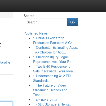
Search
Go
Published News
1
China's E-cigarette
t
Production Facilities: A Gr...
1
Contractor Estimating Apps:
Top Choices for Acc...
1
Fullerton Injury Legal
Representatives: Your Ro...
profile
1
Two-BHK Residence for
Sale in Nawada: Your Idea...
1
Understanding X12 EDI
Standards
1
The Future of Video
Streaming: Trends and
Techn...
1
מוזיקת יהודיים
1
402K Storage & Rental: