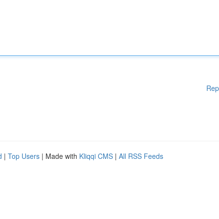
Rep
d
|
Top Users
| Made with
Kliqqi CMS
|
All RSS Feeds