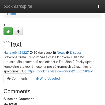
Home
bookmarkspiral
Togg
navi
Home
1
```text
kianayufx421227
80 days ago
News
Discuss
Stavebná firma Trenčín: Vaša cesta k novému Hľadáte
profesionálnu stavebnú spoločnosť v Trenčíne ? Poskytujeme
kompletné stavebné riešenia pre súkromných zákazníkov a
spoločnosti. Od
https://bookmarkize.com/story21530556/text
Comments
Who Upvoted
Comments
Submit a Comment
No HTML