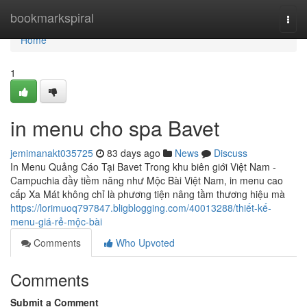
Home
bookmarkspiral
Togg
navi
Home
1
in menu cho spa Bavet
jemimanakt035725
83 days ago
News
Discuss
In Menu Quảng Cáo Tại Bavet Trong khu biên giới Việt Nam -
Campuchia đầy tiềm năng như Mộc Bài Việt Nam, in menu cao
cấp Xa Mát không chỉ là phương tiện nâng tầm thương hiệu mà
https://lorimuoq797847.bligblogging.com/40013288/thiết-kế-
menu-giá-rẻ-mộc-bài
Comments
Who Upvoted
Comments
Submit a Comment