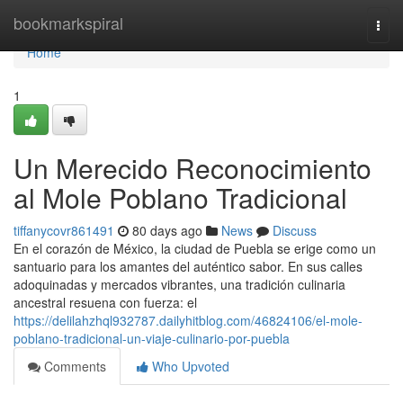
Home
bookmarkspiral
Togg
navi
Home
1
Un Merecido Reconocimiento
al Mole Poblano Tradicional
tiffanycovr861491
80 days ago
News
Discuss
En el corazón de México, la ciudad de Puebla se erige como un
santuario para los amantes del auténtico sabor. En sus calles
adoquinadas y mercados vibrantes, una tradición culinaria
ancestral resuena con fuerza: el
https://delilahzhql932787.dailyhitblog.com/46824106/el-mole-
poblano-tradicional-un-viaje-culinario-por-puebla
Comments
Who Upvoted