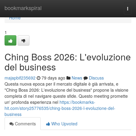
Home
bookmarkspiral
Togg
navi
Home
1
Ching Boss 2026: L'evoluzione
del business
majapbif235692
79 days ago
News
Discuss
Questa nuova epoca per il mercato digitale è già arrivata, e
"Ching Boss 2026: L'evoluzione del business" propone la visione
completa di nel navigare queste sfide. Questo meeting promette
un' profonda esperienza nel
https://bookmarks-
hit.com/story25776535/ching-boss-2026-l-evoluzione-del-
business
Comments
Who Upvoted