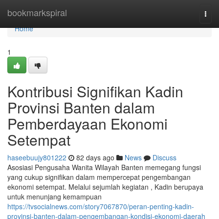
Home
bookmarkspiral
Togg
navi
Home
1
Kontribusi Signifikan Kadin
Provinsi Banten dalam
Pemberdayaan Ekonomi
Setempat
haseebuujy801222
82 days ago
News
Discuss
Asosiasi Pengusaha Wanita Wilayah Banten memegang fungsi
yang cukup signifikan dalam mempercepat pengembangan
ekonomi setempat. Melalui sejumlah kegiatan , Kadin berupaya
untuk menunjang kemampuan
https://tvsocialnews.com/story7067870/peran-penting-kadin-
provinsi-banten-dalam-pengembangan-kondisi-ekonomi-daerah