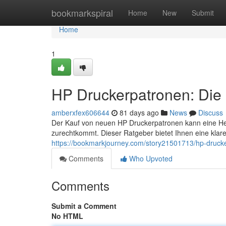
Home
bookmarkspiral
Home
New
Submit
Home
1
HP Druckerpatronen: Die 
amberxfex606644
81 days ago
News
Discuss
Der Kauf von neuen HP Druckerpatronen kann eine He
zurechtkommt. Dieser Ratgeber bietet Ihnen eine klar
https://bookmarkjourney.com/story21501713/hp-drucke
Comments
Who Upvoted
Comments
Submit a Comment
No HTML