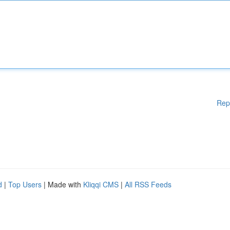
Rep
d
|
Top Users
| Made with
Kliqqi CMS
|
All RSS Feeds