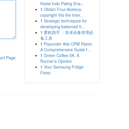
Kedai Indo Paling Ena...
1
Obtain Four-Acetoxy-
copyright Via the Inter...
1
Strategic techniques for
developing balanced fi...
1
爱机助手 ：安卓设备管理必
备工具
1
Popunder Ads CPM Rates:
A Comprehensive Guide f...
1
Green Coffee 5K: A
ort Page
Runner's Opinion
1
Your Samsung Fridge
Fixes: