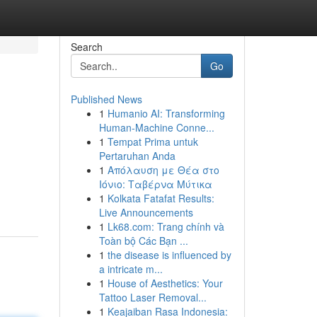
Search
Go
Published News
1
Humanio AI: Transforming
Human-Machine Conne...
1
Tempat Prima untuk
Pertaruhan Anda
1
Απόλαυση με Θέα στο
Ιόνιο: Ταβέρνα Μύτικα
1
Kolkata Fatafat Results:
Live Announcements
1
Lk68.com: Trang chính và
Toàn bộ Các Bạn ...
1
the disease is influenced by
a intricate m...
1
House of Aesthetics: Your
Tattoo Laser Removal...
1
Keajaiban Rasa Indonesia: