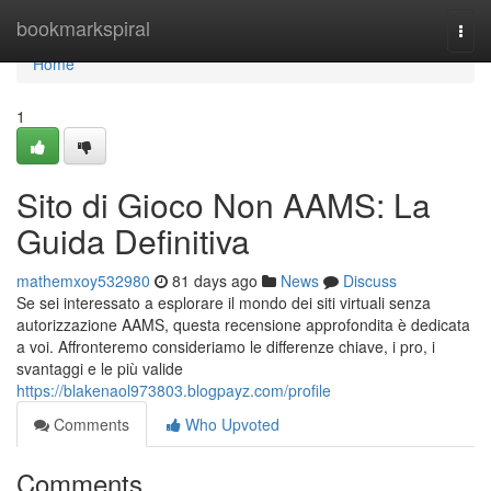
Home
bookmarkspiral
Togg
navi
Home
1
Sito di Gioco Non AAMS: La
Guida Definitiva
mathemxoy532980
81 days ago
News
Discuss
Se sei interessato a esplorare il mondo dei siti virtuali senza
autorizzazione AAMS, questa recensione approfondita è dedicata
a voi. Affronteremo consideriamo le differenze chiave, i pro, i
svantaggi e le più valide
https://blakenaol973803.blogpayz.com/profile
Comments
Who Upvoted
Comments