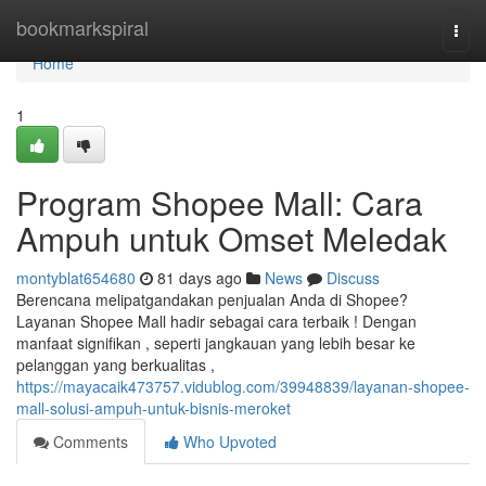
Home
bookmarkspiral
Togg
navi
Home
1
Program Shopee Mall: Cara
Ampuh untuk Omset Meledak
montyblat654680
81 days ago
News
Discuss
Berencana melipatgandakan penjualan Anda di Shopee?
Layanan Shopee Mall hadir sebagai cara terbaik ! Dengan
manfaat signifikan , seperti jangkauan yang lebih besar ke
pelanggan yang berkualitas ,
https://mayacaik473757.vidublog.com/39948839/layanan-shopee-
mall-solusi-ampuh-untuk-bisnis-meroket
Comments
Who Upvoted