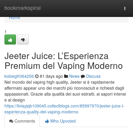
Home
bookmarkspiral
Togg
navi
Home
1
Jeeter Juice: L’Esperienza
Premium del Vaping Moderno
kobiegfr064256
81 days ago
News
Discuss
Nel mondo del vaping high quality, Jeeter si è rapidamente
affermato appear uno dei marchi più riconosciuti e richiesti dagli
appassionati. Grazie alla qualità dei suoi estratti, ai sapori intensi
e al design
https://liviayjqb109045.collectblogs.com/85997970/jeeter-juice-l-
esperienza-quality-del-vaping-moderno
Comments
Who Upvoted