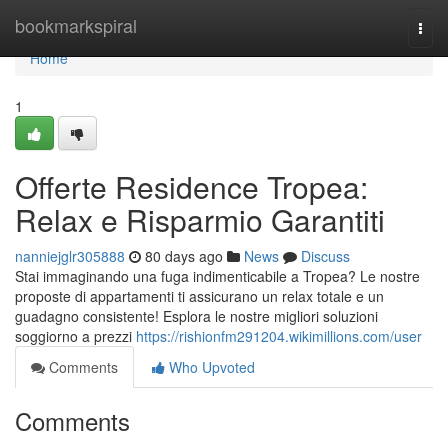
Home
bookmarkspiral
Togg
navi
Home
1
Offerte Residence Tropea:
Relax e Risparmio Garantiti
nanniejglr305888
80 days ago
News
Discuss
Stai immaginando una fuga indimenticabile a Tropea? Le nostre
proposte di appartamenti ti assicurano un relax totale e un
guadagno consistente! Esplora le nostre migliori soluzioni
soggiorno a prezzi
https://rishionfm291204.wikimillions.com/user
Comments
Who Upvoted
Comments