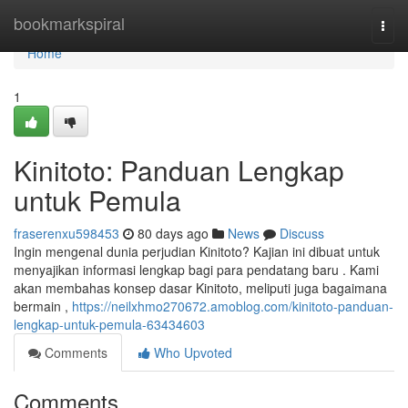
Home
bookmarkspiral
Togg
navi
Home
1
Kinitoto: Panduan Lengkap
untuk Pemula
fraserenxu598453
80 days ago
News
Discuss
Ingin mengenal dunia perjudian Kinitoto? Kajian ini dibuat untuk
menyajikan informasi lengkap bagi para pendatang baru . Kami
akan membahas konsep dasar Kinitoto, meliputi juga bagaimana
bermain ,
https://neilxhmo270672.amoblog.com/kinitoto-panduan-
lengkap-untuk-pemula-63434603
Comments
Who Upvoted
Comments