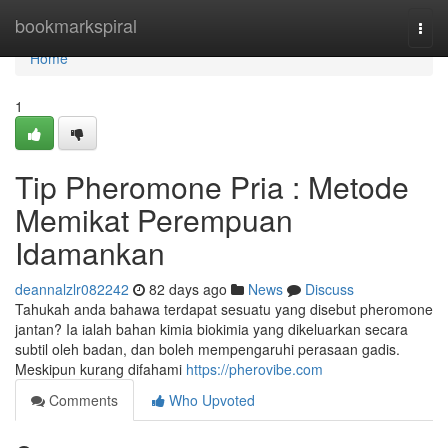
Home
bookmarkspiral
Togg
navi
Home
1
Tip Pheromone Pria : Metode
Memikat Perempuan
Idamankan
deannalzlr082242
82 days ago
News
Discuss
Tahukah anda bahawa terdapat sesuatu yang disebut pheromone
jantan? Ia ialah bahan kimia biokimia yang dikeluarkan secara
subtil oleh badan, dan boleh mempengaruhi perasaan gadis.
Meskipun kurang difahami
https://pherovibe.com
Comments
Who Upvoted