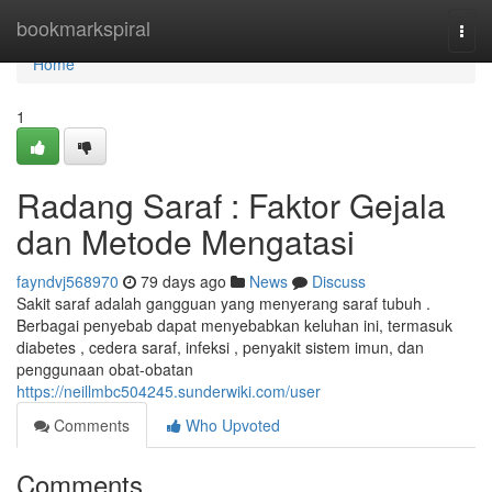
Home
bookmarkspiral
Togg
navi
Home
1
Radang Saraf : Faktor Gejala
dan Metode Mengatasi
fayndvj568970
79 days ago
News
Discuss
Sakit saraf adalah gangguan yang menyerang saraf tubuh .
Berbagai penyebab dapat menyebabkan keluhan ini, termasuk
diabetes , cedera saraf, infeksi , penyakit sistem imun, dan
penggunaan obat-obatan
https://neillmbc504245.sunderwiki.com/user
Comments
Who Upvoted
Comments