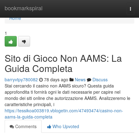
Home
bookmarkspiral
Togg
navi
Home
1
Sito di Gioco Non AAMS: La
Guida Completa
barryvtpy780082
78 days ago
News
Discuss
Stai cercando il casino non AAMS sicuro? Questa guida
approfondita ti fornirà ogni le dati necessarie per capire nel
mondo dei siti online che autorizzazione AAMS. Analizzeremo le
caratteristiche principali, i
https://tessikoa003819.vblogetin.com/47493474/casino-non-
aams-la-guida-completa
Comments
Who Upvoted