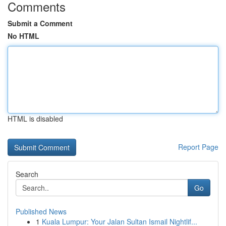
Comments
Submit a Comment
No HTML
HTML is disabled
Report Page
Search
Go
Published News
1
Kuala Lumpur: Your Jalan Sultan Ismail Nightlif...