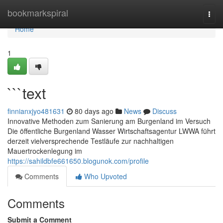
Home
bookmarkspiral
Togg
navi
Home
1
```text
finnianxjyo481631
80 days ago
News
Discuss
Innovative Methoden zum Sanierung am Burgenland im Versuch
Die öffentliche Burgenland Wasser Wirtschaftsagentur LWWA führt
derzeit vielversprechende Testläufe zur nachhaltigen
Mauertrockenlegung im
https://sahildbfe661650.blogunok.com/profile
Comments
Who Upvoted
Comments
Submit a Comment