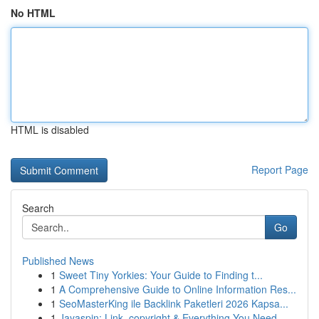
No HTML
HTML is disabled
Report Page
Search
Go
Published News
1
Sweet Tiny Yorkies: Your Guide to Finding t...
1
A Comprehensive Guide to Online Information Res...
1
SeoMasterKing ile Backlink Paketleri 2026 Kapsa...
1
Jayaspin: Link, copyright & Everything You Need...