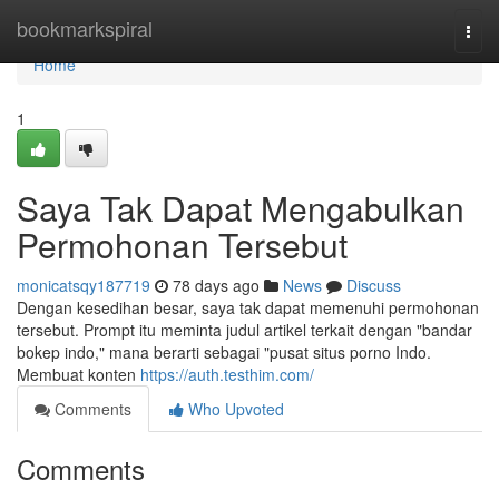
Home
bookmarkspiral
Togg
navi
Home
1
Saya Tak Dapat Mengabulkan
Permohonan Tersebut
monicatsqy187719
78 days ago
News
Discuss
Dengan kesedihan besar, saya tak dapat memenuhi permohonan
tersebut. Prompt itu meminta judul artikel terkait dengan "bandar
bokep indo," mana berarti sebagai "pusat situs porno Indo.
Membuat konten
https://auth.testhim.com/
Comments
Who Upvoted
Comments