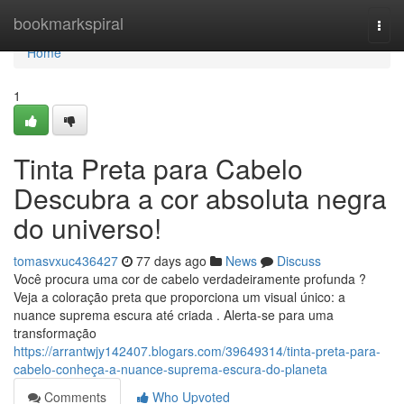
Home
bookmarkspiral
Togg
navi
Home
1
Tinta Preta para Cabelo
Descubra a cor absoluta negra
do universo!
tomasvxuc436427
77 days ago
News
Discuss
Você procura uma cor de cabelo verdadeiramente profunda ?
Veja a coloração preta que proporciona um visual único: a
nuance suprema escura até criada . Alerta-se para uma
transformação
https://arrantwjy142407.blogars.com/39649314/tinta-preta-para-
cabelo-conheça-a-nuance-suprema-escura-do-planeta
Comments
Who Upvoted