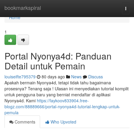
Home
bookmarkspiral
Togg
navi
Home
1
Portal Nyonya4d: Panduan
Detail untuk Pemain
louiseifte795379
80 days ago
News
Discuss
Apakah bermain Nyonya4d, tetapi tidak tahu bagaimana
prosesnya? Tenang saja ! Ulasan ini menyediakan tutorial komplit
untuk pengguna baru yang berniat mendaftar di aplikasi
Nyonya4d. Kami
https://faykoov833904.free-
blogz.com/88889666/portal-nyonya4d-tutorial-lengkap-untuk-
pemula
Comments
Who Upvoted