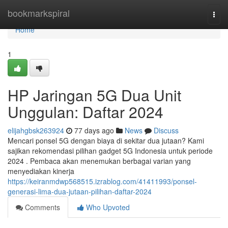
Home
bookmarkspiral
Togg
navi
Home
1
HP Jaringan 5G Dua Unit
Unggulan: Daftar 2024
elijahgbsk263924
77 days ago
News
Discuss
Mencari ponsel 5G dengan biaya di sekitar dua jutaan? Kami
sajikan rekomendasi pilihan gadget 5G Indonesia untuk periode
2024 . Pembaca akan menemukan berbagai varian yang
menyediakan kinerja
https://keiranmdwp568515.izrablog.com/41411993/ponsel-
generasi-lima-dua-jutaan-pilihan-daftar-2024
Comments
Who Upvoted