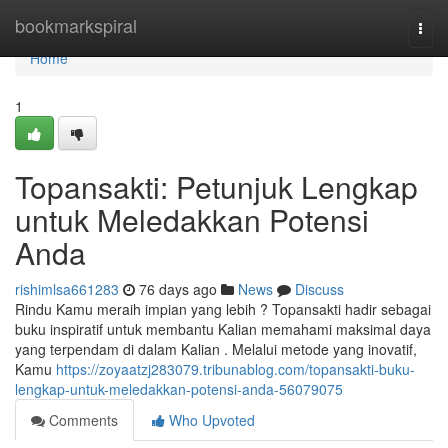
Home
bookmarkspiral
Togg
navi
Home
1
Topansakti: Petunjuk Lengkap
untuk Meledakkan Potensi
Anda
rishimlsa661283
76 days ago
News
Discuss
Rindu Kamu meraih impian yang lebih ? Topansakti hadir sebagai
buku inspiratif untuk membantu Kalian memahami maksimal daya
yang terpendam di dalam Kalian . Melalui metode yang inovatif,
Kamu
https://zoyaatzj283079.tribunablog.com/topansakti-buku-
lengkap-untuk-meledakkan-potensi-anda-56079075
Comments
Who Upvoted