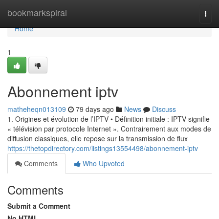
Home
bookmarkspiral
Togg
navi
Home
1
Abonnement iptv
matheheqn013109
79 days ago
News
Discuss
1. Origines et évolution de l’IPTV • Définition initiale : IPTV signifie
« télévision par protocole Internet ». Contrairement aux modes de
diffusion classiques, elle repose sur la transmission de flux
https://thetopdirectory.com/listings13554498/abonnement-iptv
Comments
Who Upvoted
Comments
Submit a Comment
No HTML