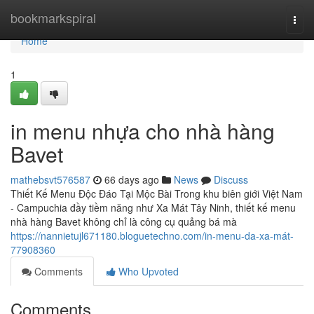
Home
bookmarkspiral
Togg
navi
Home
1
in menu nhựa cho nhà hàng
Bavet
mathebsvt576587
66 days ago
News
Discuss
Thiết Kế Menu Độc Đáo Tại Mộc Bài Trong khu biên giới Việt Nam
- Campuchia đầy tiềm năng như Xa Mát Tây Ninh, thiết kế menu
nhà hàng Bavet không chỉ là công cụ quảng bá mà
https://nannietujl671180.bloguetechno.com/in-menu-da-xa-mát-
77908360
Comments
Who Upvoted
Comments