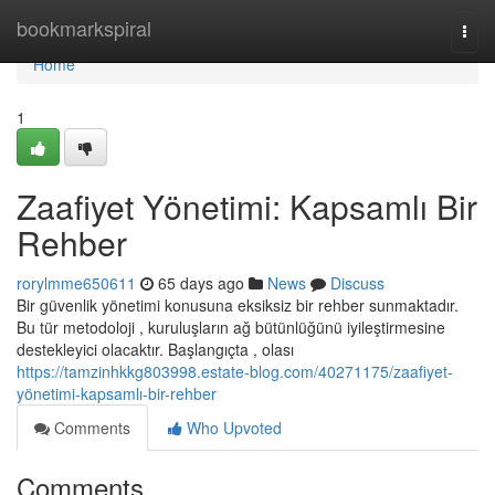
Home
bookmarkspiral
Togg
navi
Home
1
Zaafiyet Yönetimi: Kapsamlı Bir
Rehber
rorylmme650611
65 days ago
News
Discuss
Bir güvenlik yönetimi konusuna eksiksiz bir rehber sunmaktadır.
Bu tür metodoloji , kuruluşların ağ bütünlüğünü iyileştirmesine
destekleyici olacaktır. Başlangıçta , olası
https://tamzinhkkg803998.estate-blog.com/40271175/zaafiyet-
yönetimi-kapsamlı-bir-rehber
Comments
Who Upvoted
Comments