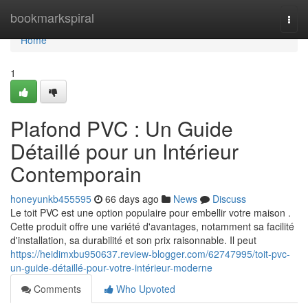
Home
bookmarkspiral
Togg
navi
Home
1
Plafond PVC : Un Guide
Détaillé pour un Intérieur
Contemporain
honeyunkb455595
66 days ago
News
Discuss
Le toit PVC est une option populaire pour embellir votre maison .
Cette produit offre une variété d'avantages, notamment sa facilité
d'installation, sa durabilité et son prix raisonnable. Il peut
https://heidimxbu950637.review-blogger.com/62747995/toit-pvc-
un-guide-détaillé-pour-votre-intérieur-moderne
Comments
Who Upvoted