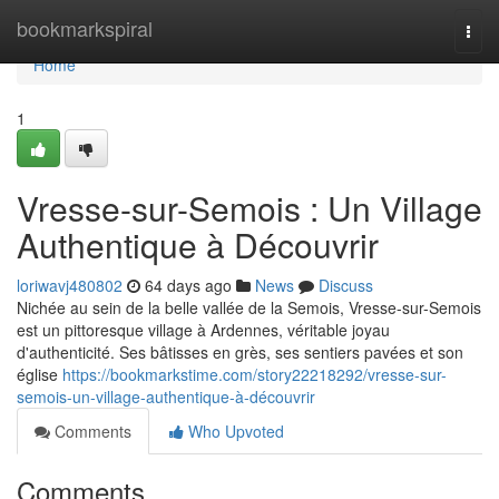
Home
bookmarkspiral
Togg
navi
Home
1
Vresse-sur-Semois : Un Village
Authentique à Découvrir
loriwavj480802
64 days ago
News
Discuss
Nichée au sein de la belle vallée de la Semois, Vresse-sur-Semois
est un pittoresque village à Ardennes, véritable joyau
d'authenticité. Ses bâtisses en grès, ses sentiers pavées et son
église
https://bookmarkstime.com/story22218292/vresse-sur-
semois-un-village-authentique-à-découvrir
Comments
Who Upvoted
Comments