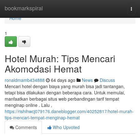
Home
bookmarkspiral
Togg
navi
Home
1
Hotel Murah: Tips Mencari
Akomodasi Hemat
ronaldmamb434888
64 days ago
News
Discuss
Mencari hotel dengan biaya yang murah bisa jadi tantangan,
tetapi bisa dilakukan dengan beberapa cara. Untuk memulai,
manfaatkan berbagai situs web perbandingan tarif tempat
menginap online . Lalu ,
https://rishihwcj079176.daneblogger.com/40252817/hotel-murah-
tips-mencari-tempat-menginap-hemat
Comments
Who Upvoted