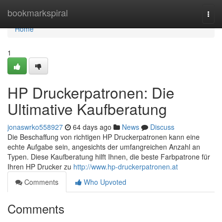
Home
bookmarkspiral
Togg
navi
Home
1
HP Druckerpatronen: Die
Ultimative Kaufberatung
jonaswrko558927
64 days ago
News
Discuss
Die Beschaffung von richtigen HP Druckerpatronen kann eine
echte Aufgabe sein, angesichts der umfangreichen Anzahl an
Typen. Diese Kaufberatung hilft Ihnen, die beste Farbpatrone für
Ihren HP Drucker zu
http://www.hp-druckerpatronen.at
Comments
Who Upvoted
Comments