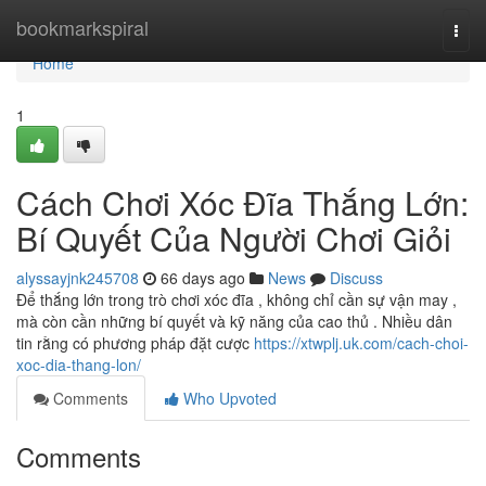
Home
bookmarkspiral
Togg
navi
Home
1
Cách Chơi Xóc Đĩa Thắng Lớn:
Bí Quyết Của Người Chơi Giỏi
alyssayjnk245708
66 days ago
News
Discuss
Để thắng lớn trong trò chơi xóc đĩa , không chỉ cần sự vận may ,
mà còn cần những bí quyết và kỹ năng của cao thủ . Nhiều dân
tin rằng có phương pháp đặt cược
https://xtwplj.uk.com/cach-choi-
xoc-dia-thang-lon/
Comments
Who Upvoted
Comments