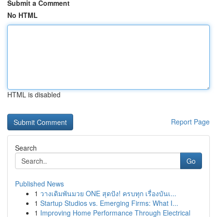
Submit a Comment
No HTML
HTML is disabled
Report Page
Search
Go
Published News
1
วางเดิมพันมวย ONE สุดปัง! ครบทุก เรื่องบันเ...
1
Startup Studios vs. Emerging Firms: What I...
1
Improving Home Performance Through Electrical