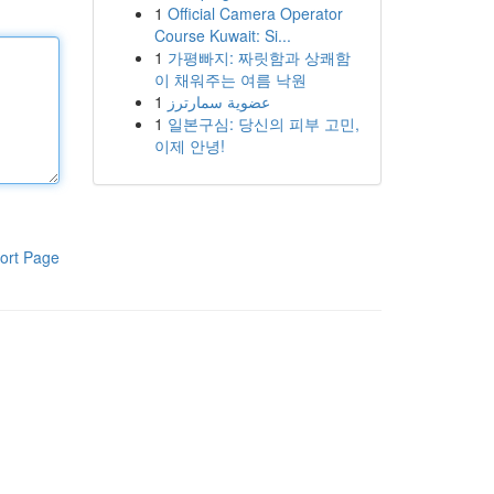
1
Official Camera Operator
Course Kuwait: Si...
1
가평빠지: 짜릿함과 상쾌함
이 채워주는 여름 낙원
1
عضوية سمارترز
1
일본구심: 당신의 피부 고민,
이제 안녕!
ort Page