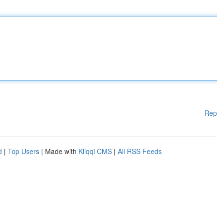
Rep
d
|
Top Users
| Made with
Kliqqi CMS
|
All RSS Feeds