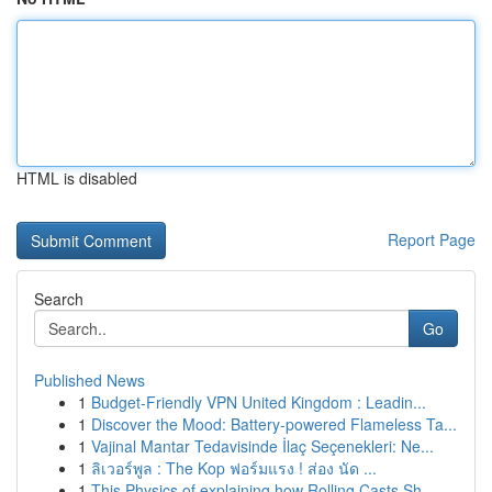
HTML is disabled
Report Page
Search
Go
Published News
1
Budget-Friendly VPN United Kingdom : Leadin...
1
Discover the Mood: Battery-powered Flameless Ta...
1
Vajinal Mantar Tedavisinde İlaç Seçenekleri: Ne...
1
ลิเวอร์พูล : The Kop ฟอร์มแรง ! ส่อง นัด ...
1
This Physics of explaining how Rolling Casts Sh...