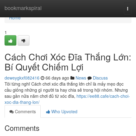
Home
bookmarkspiral
Togg
navi
Home
1
Cách Chơi Xóc Đĩa Thắng Lớn:
Bí Quyết Chiếm Lợi
deweygkxf082416
66 days ago
News
Discuss
Tôi từng nghĩ Cách chơi xóc đĩa thắng lớn chỉ là mấy mẹo đọc
cầu giống những gì người ta hay chia sẻ trong hội nhóm. Nhưng
sau gần nửa năm chơi đủ từ xóc đĩa,
https://ee88.cafe/cach-choi-
xoc-dia-thang-lon/
Comments
Who Upvoted
Comments