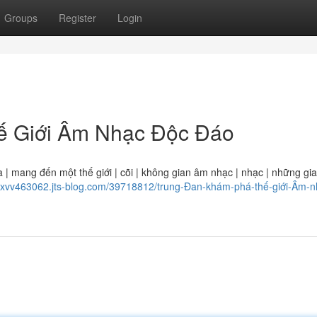
Groups
Register
Login
ế Giới Âm Nhạc Độc Đáo
 | mang đến một thế giới | cõi | không gian âm nhạc | nhạc | những gia
haxvv463062.jts-blog.com/39718812/trung-Đan-khám-phá-thế-giới-Âm-n