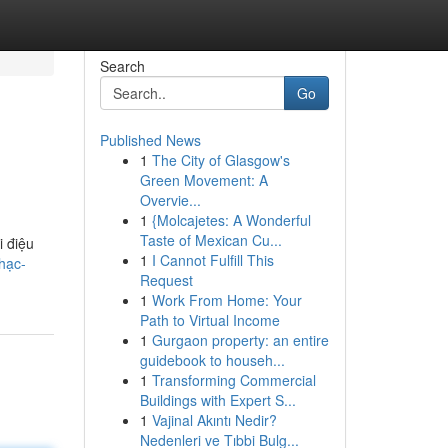
Search
Go
Published News
1
The City of Glasgow's
Green Movement: A
Overvie...
1
{Molcajetes: A Wonderful
Taste of Mexican Cu...
i điệu
1
I Cannot Fulfill This
hạc-
Request
1
Work From Home: Your
Path to Virtual Income
1
Gurgaon property: an entire
guidebook to househ...
1
Transforming Commercial
Buildings with Expert S...
1
Vajinal Akıntı Nedir?
Nedenleri ve Tıbbi Bulg...