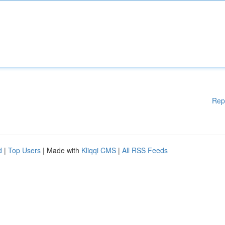
Rep
d
|
Top Users
| Made with
Kliqqi CMS
|
All RSS Feeds