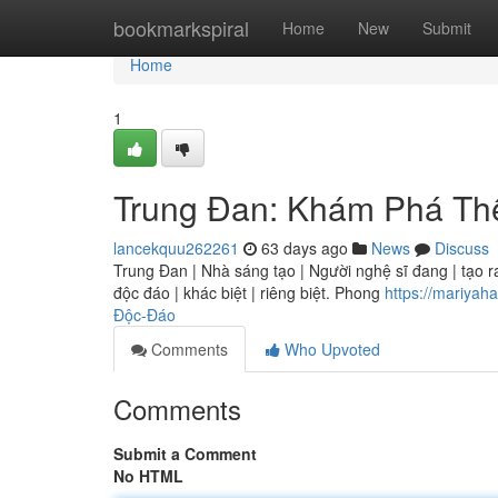
Home
bookmarkspiral
Home
New
Submit
Home
1
Trung Đan: Khám Phá Th
lancekquu262261
63 days ago
News
Discuss
Trung Đan | Nhà sáng tạo | Người nghệ sĩ đang | tạo ra
độc đáo | khác biệt | riêng biệt. Phong
https://mariya
Độc-Đáo
Comments
Who Upvoted
Comments
Submit a Comment
No HTML