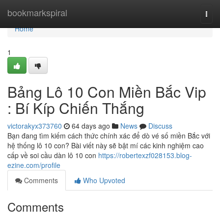
Home
bookmarkspiral
Togg
navi
Home
1
Bảng Lô 10 Con Miền Bắc Vip
: Bí Kíp Chiến Thắng
victorakyx373760
64 days ago
News
Discuss
Bạn đang tìm kiếm cách thức chính xác để dò vé số miền Bắc với
hệ thống lô 10 con? Bài viết này sẽ bật mí các kinh nghiệm cao
cấp về soi cầu dàn lô 10 con
https://robertexzf028153.blog-
ezine.com/profile
Comments
Who Upvoted
Comments