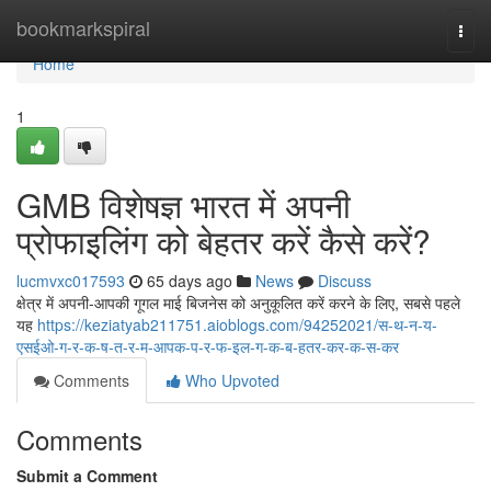
Home
bookmarkspiral
Togg
navi
Home
1
GMB विशेषज्ञ भारत में अपनी
प्रोफाइलिंग को बेहतर करें कैसे करें?
lucmvxc017593
65 days ago
News
Discuss
क्षेत्र में अपनी-आपकी गूगल माई बिजनेस को अनुकूलित करें करने के लिए, सबसे पहले
यह
https://keziatyab211751.aioblogs.com/94252021/स-थ-न-य-
एसईओ-ग-र-क-ष-त-र-म-आपक-प-र-फ-इल-ग-क-ब-हतर-कर-क-स-कर
Comments
Who Upvoted
Comments
Submit a Comment