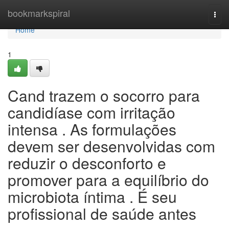
Home
bookmarkspiral
Togg
navi
Home
1
Cand trazem o socorro para
candidíase com irritação
intensa . As formulações
devem ser desenvolvidas com
reduzir o desconforto e
promover para a equilíbrio do
microbiota íntima . É seu
profissional de saúde antes