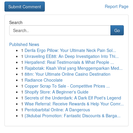
Report Page
Search
Go
Published News
1
Derila Ergo Pillow: Your Ultimate Neck Pain Sol...
1
Unraveling EE88: An Deep Investigation Into Thi...
1
Herpafend: Real Testimonials & What People ...
1
Rajabotak: Kisah Viral yang Menggemparkan Med...
1
88m: Your Ultimate Online Casino Destination
1
Radiance Chocolate
1
Copper Scrap To Sale - Competitive Prices ...
1
Shopify Store: A Beginner's Guide
1
Secrets of the Underdark: A Dark Elf Poet's Legend
1
Wise Referral: Receive Rewards & Help Your Comr...
1
Pentobarbital Online: A Dangerous
1
{3kdubai Promotion: Fantastic Discounts & Barga...