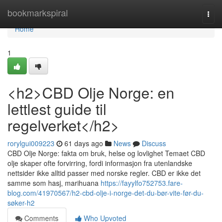
Home
bookmarkspiral
Togg
navi
Home
1
<h2>CBD Olje Norge: en
lettlest guide til
regelverket</h2>
rorylgui009223
61 days ago
News
Discuss
CBD Olje Norge: fakta om bruk, helse og lovlighet Temaet CBD
olje skaper ofte forvirring, fordi informasjon fra utenlandske
nettsider ikke alltid passer med norske regler. CBD er ikke det
samme som hasj, marihuana
https://fayylfo752753.fare-
blog.com/41970567/h2-cbd-olje-i-norge-det-du-bør-vite-før-du-
søker-h2
Comments
Who Upvoted