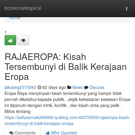
Home
bookmarkspiral
Togg
navi
Home
1
RAJAEROPA: Kisah
Tersembunyi di Balik Kerajaan
Eropa
jakubegjr573062
62 days ago
News
Discuss
Eropa Raya menyimpan kisah tersembunyi yang hampir tidak
pernah diketahui kepada publik . Jejak kekaisaran kawasan Eropa
ini dipenuhi dengan intrik, konflik , dan kisah cinta yang pelik .
Mitos tentang
https://safiyaxmak269906.iyublog.com/40376555/rajaeropa-kisah-
tersembunyi-di-balik-kerajaan-eropa
Comments
Who Upvoted