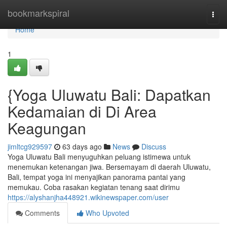
Home
bookmarkspiral
Togg
navi
Home
1
{Yoga Uluwatu Bali: Dapatkan
Kedamaian di Di Area
Keagungan
jimltcg929597
63 days ago
News
Discuss
Yoga Uluwatu Bali menyuguhkan peluang istimewa untuk
menemukan ketenangan jiwa. Bersemayam di daerah Uluwatu,
Bali, tempat yoga ini menyajikan panorama pantai yang
memukau. Coba rasakan kegiatan tenang saat dirimu
https://alyshanjha448921.wikinewspaper.com/user
Comments
Who Upvoted