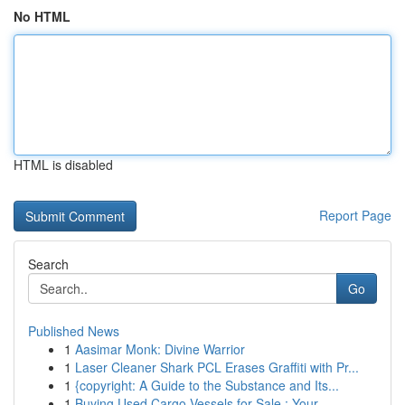
No HTML
HTML is disabled
Report Page
Search
Go
Published News
1
Aasimar Monk: Divine Warrior
1
Laser Cleaner Shark PCL Erases Graffiti with Pr...
1
{copyright: A Guide to the Substance and Its...
1
Buying Used Cargo Vessels for Sale : Your...