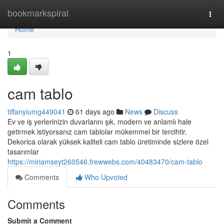
Home
bookmarkspiral
Togg
navi
Home
1
cam tablo
tiffanyiumg449041
61 days ago
News
Discuss
Ev ve iş yerlerinizin duvarlarını şık, modern ve anlamlı hale
getirmek istiyorsanız cam tablolar mükemmel bir tercihtir.
Dekorica olarak yüksek kaliteli cam tablo üretiminde sizlere özel
tasarımlar
https://miriamseyt260546.frewwebs.com/40483470/cam-tablo
Comments
Who Upvoted
Comments
Submit a Comment