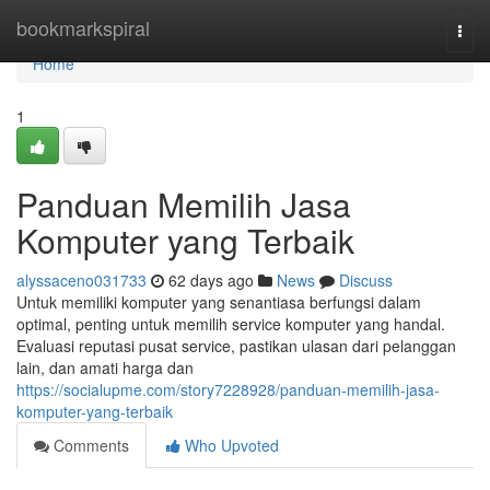
Home
bookmarkspiral
Togg
navi
Home
1
Panduan Memilih Jasa
Komputer yang Terbaik
alyssaceno031733
62 days ago
News
Discuss
Untuk memiliki komputer yang senantiasa berfungsi dalam
optimal, penting untuk memilih service komputer yang handal.
Evaluasi reputasi pusat service, pastikan ulasan dari pelanggan
lain, dan amati harga dan
https://socialupme.com/story7228928/panduan-memilih-jasa-
komputer-yang-terbaik
Comments
Who Upvoted