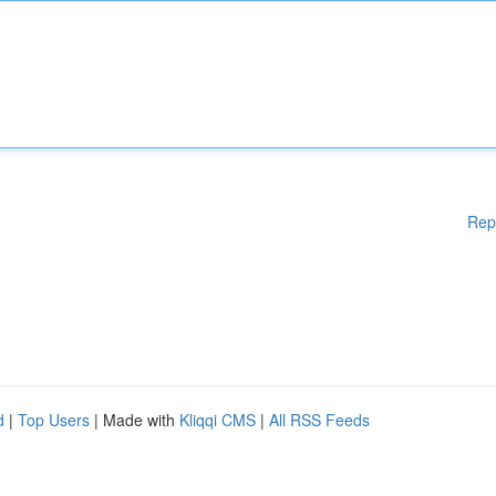
Rep
d
|
Top Users
| Made with
Kliqqi CMS
|
All RSS Feeds