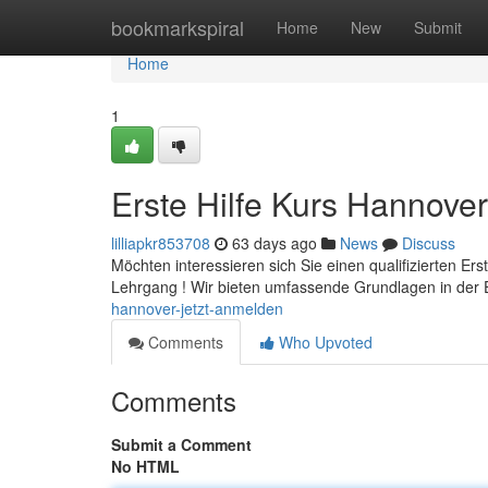
Home
bookmarkspiral
Home
New
Submit
Home
1
Erste Hilfe Kurs Hannover
lilliapkr853708
63 days ago
News
Discuss
Möchten interessieren sich Sie einen qualifizierten Er
Lehrgang ! Wir bieten umfassende Grundlagen in der E
hannover-jetzt-anmelden
Comments
Who Upvoted
Comments
Submit a Comment
No HTML