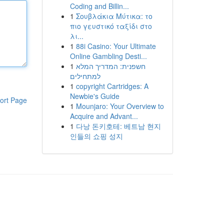
Coding and Billin...
1
Σουβλάκια Μύτικα: το
πιο γευστικό ταξίδι στο
λι...
1
88i Casino: Your Ultimate
Online Gambling Desti...
1
חשפנית: המדריך המלא
למתחילים
1
copyright Cartridges: A
Newbie's Guide
ort Page
1
Mounjaro: Your Overview to
Acquire and Advant...
1
다낭 돈키호테: 베트남 현지
인들의 쇼핑 성지